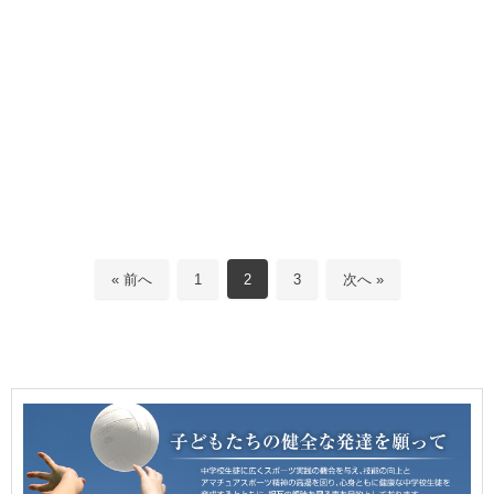
« 前へ
1
2
3
次へ »