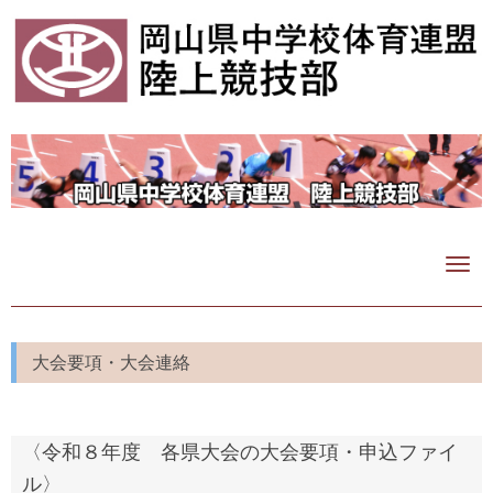
N
a
v
i
g
大会要項・大会連絡
a
t
i
〈令和８年度 各県大会の大会要項・申込ファイ
o
n
ル〉