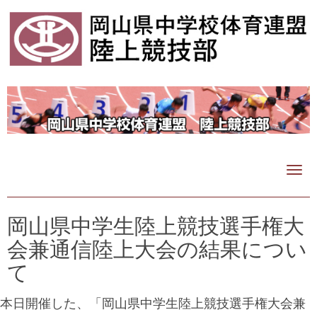
N
a
v
i
岡山県中学生陸上競技選手権大
g
会兼通信陸上大会の結果につい
a
t
て
i
o
本日開催した、「岡山県中学生陸上競技選手権大会兼
n