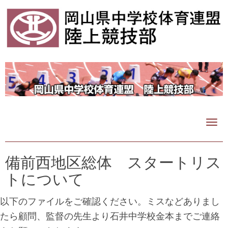
N
a
v
i
備前西地区総体 スタートリス
g
トについて
a
t
i
以下のファイルをご確認ください。ミスなどありまし
o
たら顧問、監督の先生より石井中学校金本までご連絡
n