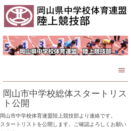
N
a
v
i
岡山市中学校総体スタートリス
g
ト公開
a
t
i
岡山市中学校体育連盟陸上競技部より連絡です。
o
スタートリストを公開します。ご確認よろしくお願い
n