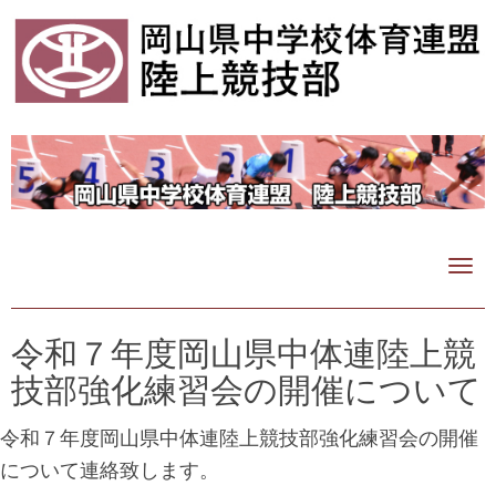
N
a
v
i
令和７年度岡山県中体連陸上競
g
技部強化練習会の開催について
a
t
i
令和７年度岡山県中体連陸上競技部強化練習会の開催
o
について連絡致します。
n