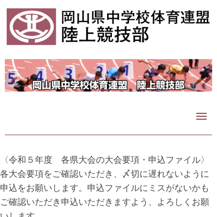
N
a
v
i
g
〈令和５年度 各県大会の大会要項・申込ファイル〉
a
各大会要項をご確認いただき、〆切に遅れないように
t
申込をお願いします。申込ファイルにミスがないかも
i
o
ご確認いただき申込いただきますよう、よろしくお願
n
いします。