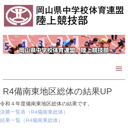
N
a
v
i
R4備南東地区総体の結果UP
g
a
令和４年度備南東地区総体の結果です。
t
i
決勝一覧表（R4備南東総体）
o
結果一覧（R4備南東総体）
n