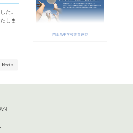
ました。
いたしま
岡山県中学校体育連盟
Next »
気付
.