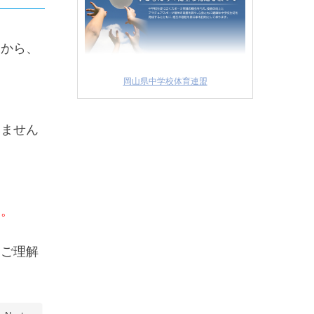
とから、
岡山県中学校体育連盟
みません
。
す。
。
、ご理解